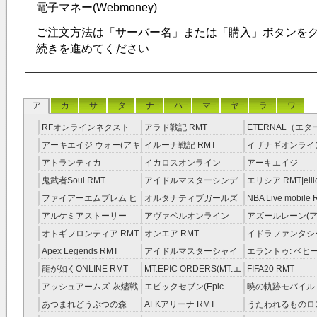
電子マネー(Webmoney)
ご注文方法は「サーバー名」または「購入」ボタンを
続きを進めてください
ア
カ
サ
タ
ナ
ハ
マ
ヤ
ラ
ワ
RFオンラインネクスト
アラド戦記 RMT
ETERNAL（エ
RMT
RMT
アーキエイジ ウォー(アキ
イルーナ戦記 RMT
イザナギオンライン
ウオ) RMT
アトランティカ
イカロスオンライン
アーキエイジ
RMT|Atlantica RMT
RMT（予約制）
RMT|ArcheAge 
鬼武者Soul RMT
アイドルマスターシンデ
エリシア RMT|ellic
約制）
レラガールズ(モバマス)
RMT
ファイアーエムブレム ヒ
オルタナティブガールズ
NBA Live mobile
RMT
ーローズ(FEヒーローズ)
RMT
アルケミアストーリー
アヴァベルオンライン
アズールレーン(ア
RMT
（アルスト） RMT
RMT
RMT
オトギフロンティア RMT
オンエア RMT
イドラファンタシ
ーサーガ RMT
Apex Legends RMT
アイドルマスターシャイ
エラントゥ: ベヒ
ニーカラーズ(シャニマス)
ピリット RMT
龍が如くONLINE RMT
MT:EPIC ORDERS(MT:エ
FIFA20 RMT
RMT
ピック・オーダーズ)
アッシュアームズ‐灰燼戦
エピックセブン(Epic
暁の軌跡モバイル
RMT
線 RMT
Seven) RMT
伝説 ） RMT
あつまれどうぶつの森
AFKアリーナ RMT
うたわれるものロ