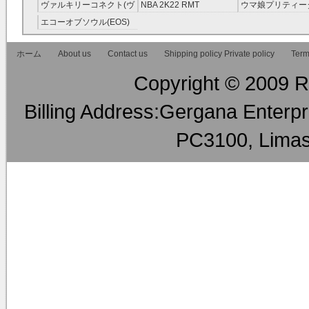
RMT
ラグ(ロスフラ) R
ヴァルキリーコネクト(ヴ
NBA 2K22 RMT
ウマ娘プリティー
ァルコネ) RMT
ー RMT
エコーオブソウル(EOS)
RMT
ホーム
About us
Contact us
Shipping policy Private policy
Term
Copyright © 2009 RM
Billing Address:Gergana Enterpri
PC3100, Limas