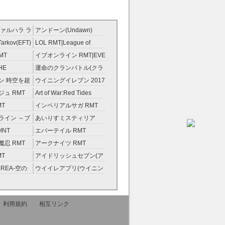
ァルハラ ラ
アンドーン(Undawn)
T
RMT
Tarkov(EFT)
LOL RMT|League of
Legends RMT
MT
イブオンライン RMT|EVE
RMT
HE
運命のクランバトル(クラ
ンスト）
バト) RMT
ン 時空を超
ウイニングイレブン 2017
ント RMT
RMT|Winning Eleven
ュ RMT
Art of War:Red Tides
2017 RMT
RMT
MT
インペリアルサガ RMT
ライン ～ブ
あいりすミスティリア
金術士～
RMT
INT
エバーテイル RMT
忍 RMT
アークナイツ RMT
MT
アイドリッシュセブン(ア
イナナ) RMT
REA-空の
ウイイレアプリ(ウイニン
グイレブン2022) RMT
利用規約
相互リンク