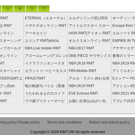
マ
ヤ
ラ
ワ
RMT
ETERNAL（エターナル）
エルデンリング(ELDEN
オーディン ヴ
RMT
RING) RMT
イジング RM
 RMT
イザナギオンライン RMT
アイドルマスター スター
Escape from 
ライトステージ RMT
RMT
ンライン
アーキエイジ
AION RMT|アイオン RMT
エルソード R
約制）
RMT|ArcheAge RMT（予
スターシンデ
エリシア RMT|ellicia
オルクスオンライン RMT
EMPIRE IN T
約制）
ズ(モバマス)
RMT
STORM（エ
ィブガールズ
NBA Live mobile RMT
NBA 2K17 RMT
アナザーエデ
RMT
える猫 アカウ
オンライン
アズールレーン(アズレン)
ONE PIECE サウザンドス
蒼青のミラージ
RMT
トーム アカウント RMT
MT
イドラファンタシースタ
NBA 2K18 RMT
NBA 2K19 R
ーサーガ RMT
スターシャイ
エラントゥ: ベヒーモスス
FIFA Moblie RMT
アトリエオン
ズ(シャニマス)
ピリット RMT
レセイルの錬
ORDERS(MT:エ
FIFA20 RMT
アルカ・ラスト 終わる世
Eストアー PO
RMT
ーダーズ)
界と歌姫の果実 RMT
ン(Epic
暁の軌跡モバイル（英雄
NBA 2K20 RMT
アクション対魔
T
伝説 ） RMT
ナ RMT
うたわれるものロストフ
EVE Echoes RMT
NBA 2K21 R
ラグ(ロスフラ) RMT
 RMT
ウマ娘プリティーダービ
お願い社長(おねがい社
アズレア(AZU
ー RMT
長！) RMT
唄-) RMT
ing policy Private policy
Terms and conditions
Return and refund policy
Copyright © 2009 RMT-VIP. All rights reserved