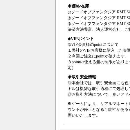
◈価格/在庫
◎
ソードオブファンタジア
RMT|S
◎
ソードオブファンタジア
RMT|S
◎
ソードオブファンタジア
RMT|S
決済方法豊富、法人運営会社、ご
◈VIPポイント
◎VIP会員様のpointについて
１弊社のVIPお客様に購入した金額
２今回ご注文にpointが使えます.
３pointの使える量の制限があ
定）
◈取引安全情報
◎本会社では、取引安全面にも色
ギルは複雑な取引過程にて処理し
◎お取引方法について、良いアドバ
※ゲームにより、リアルマネート
ウントが停止となる可能性がある
願いいたします。