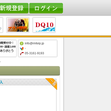
info@rmtvip.jp
-
05-3161-9193
す