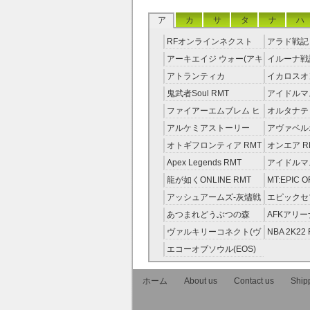
ア
カ
サ
タ
ナ
ハ
RFオンラインネクスト
アラド戦記 
RMT
アーキエイジ ウォー(アキ
イルーナ戦記
ウオ) RMT
アトランティカ
イカロスオ
RMT|Atlantica RMT
RMT（予
鬼武者Soul RMT
アイドルマ
レラガール
ファイアーエムブレム ヒ
オルタナテ
RMT
ーローズ(FEヒーローズ)
RMT
アルケミアストーリー
アヴァベル
RMT
（アルスト） RMT
RMT
オトギフロンティア RMT
オンエア R
Apex Legends RMT
アイドルマ
ニーカラー
龍が如くONLINE RMT
MT:EPIC 
RMT
ピック・オ
アッシュアームズ‐灰燼戦
エピックセブ
RMT
線 RMT
Seven) RM
あつまれどうぶつの森
AFKアリー
RMT
ヴァルキリーコネクト(ヴ
NBA 2K22
ァルコネ) RMT
エコーオブソウル(EOS)
RMT
ホーム
About us
Contact us
Shipp