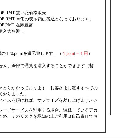
OP
RMT 驚いた価格販売
OP
RMT 単価の表示額は税込となっております。
OP
RMT 在庫豊富
購入大歓迎！
の１％pointを還元致します、（
１point＝１円
）
りません、全部で通貨を購入することができます（暫
々とりかかっております、お客さまに渡すすべての
ておりますた。
イスを頂ければ、サプライズを差し上げます. ^.^
レードサービスを利用する場合、遊戯しているアカ
ため、そのリスクを承知の上ご利用は自己責任でお