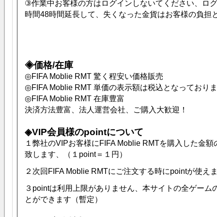
③作業中お客様の方はログインしないてください、ロ
時間48時間延長して、失くなった金貨はお客様の負担
◈価格/在庫
◎FIFA Moblie RMT 驚く程安い価格販売
◎FIFA Moblie RMT 単価の表示額は税込となっており
◎FIFA Moblie RMT 在庫豊富
決済方法豊富、法人運営会社、ご購入大歓迎！
◈VIP会員様のpointについて
１弊社のVIPお客様に
FIFA Moblie
RMTを購入した金額の1
致します、（１point＝１円）
２次回
FIFA Moblie
RMTにご注文する時にpointが使え
３pointは利用上限がありません、本サイトの全ゲー
とができます（暫定）