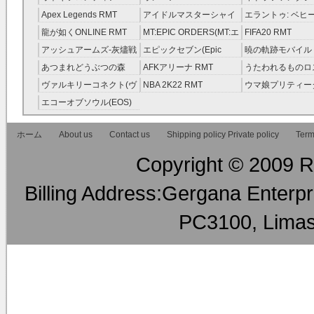
ーサーガ RMT
Apex Legends RMT
アイドルマスターシャイ
エラントゥ: ベヒ
ニーカラーズ(シャニマス)
ピリット RMT
龍が如くONLINE RMT
MT:EPIC ORDERS(MT:エ
FIFA20 RMT
RMT
ピック・オーダーズ)
アッシュアームズ‐灰燼戦
エピックセブン(Epic
暁の軌跡モバイル
RMT
線 RMT
Seven) RMT
伝説 ） RMT
あつまれどうぶつの森
AFKアリーナ RMT
うたわれるものロ
RMT
ラグ(ロスフラ) R
ヴァルキリーコネクト(ヴ
NBA 2K22 RMT
ウマ娘プリティー
ァルコネ) RMT
ー RMT
エコーオブソウル(EOS)
RMT
ホーム
About us
Contact us
Shipping policy Private policy
Term
Copyright © 2009 RM
Billing Address:Gergana Enterpri
PC3100, Limas