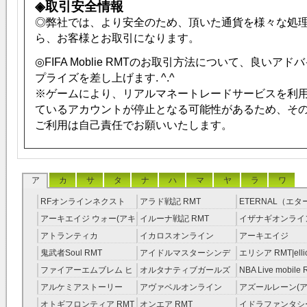
◈取引安全情報
◎弊社では、より安全のため、頂いた通貨を様々な処
ら、お客様とお取引になります。
◎
FIFA Moblie
RMTのお取引方法について、良いアドバ
プライズを差し上げます. ^.^
※ゲームにより、リアルマネートレードサービスを利
ているアカウントが停止となる可能性があるため、そ
ご利用は自己責任でお願いいたします。
ア
カ
サ
タ
ナ
ハ
マ
ヤ
ラ
ワ
RFオンラインネクスト
アラド戦記 RMT
ETERNAL（エ
RMT
RMT
アーキエイジ ウォー(アキ
イルーナ戦記 RMT
イザナギオンライン
ウオ) RMT
アトランティカ
イカロスオンライン
アーキエイジ
RMT|Atlantica RMT
RMT（予約制）
RMT|ArcheAge 
鬼武者Soul RMT
アイドルマスターシンデ
エリシア RMT|ellic
約制）
レラガールズ(モバマス)
RMT
ファイアーエムブレム ヒ
オルタナティブガールズ
NBA Live mobile
RMT
ーローズ(FEヒーローズ)
RMT
アルケミアストーリー
アヴァベルオンライン
アズールレーン(ア
RMT
（アルスト） RMT
RMT
RMT
オトギフロンティア RMT
オンエア RMT
イドラファンタシ