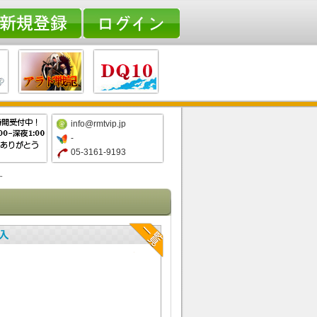
info@rmtvip.jp
-
05-3161-9193
す