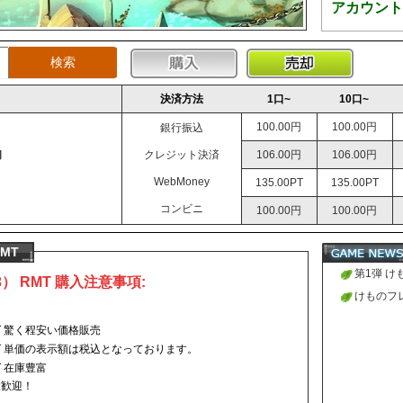
アカウント
決済方法
1口~
10口~
100.00円
100.00円
銀行振込
初
クレジット決済
106.00円
106.00円
WebMoney
135.00PT
135.00PT
コンビニ
100.00円
100.00円
MT
第1弾 け
 RMT 購入注意事項:
初期アカ
けものフレ
た。
始致しま
T 驚く程安い価格販売
T 単価の表示額は税込となっております。
 在庫豊富
大歓迎！