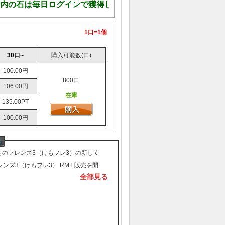
内の石は毎日ログインで獲得しますので、ご安心ください
1口=1個
30口~
購入可能数(口)
100.00円
800口
106.00円
在庫
135.00PT
100.00円
ものフレンズ3（けもフレ3）​の新しく
ウント入荷が入り、販売始まりまし
ンズ3（けもフレ3） RMT 販売を開
全部見る
した