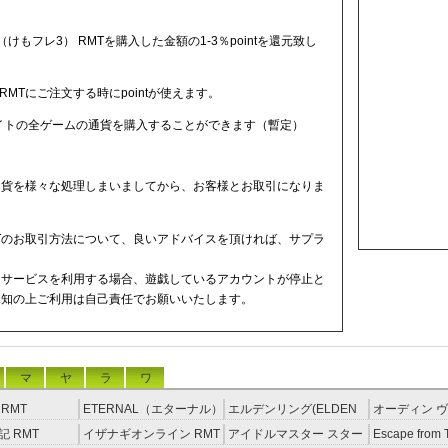
もフレ3） RMTを購入した金額の1-3％pointを還元致し
MTにご注文する時にpointが使えます。
サイトの全ゲームの通貨を購入することができます（暫定）
通貨を様々な処理しまいましてから、お客様とお取引になりま
MTのお取引方法について、良いアドバイスを頂ければ、サプラ
ドサービスを利用する場合、遊戯しているアカウントが停止と
承知の上ご利用は自己責任でお願いいたします。
マ
ヤ
ラ
ワ
RMT
ETERNAL（エターナル）
エルデンリング(ELDEN
オーディン ヴ
RMT
RING) RMT
イジング RM
 RMT
イザナギオンライン RMT
アイドルマスター スター
Escape from 