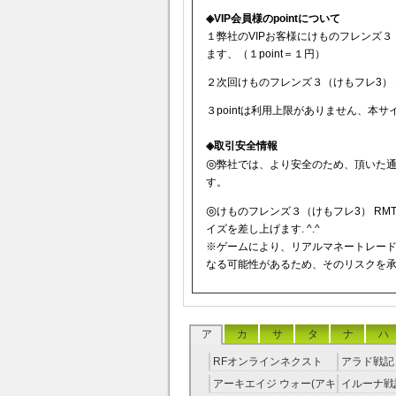
◈VIP会員様のpointについて
１弊社のVIPお客様にけものフレンズ３（け
ます、（１point＝１円）
２次回けものフレンズ３（けもフレ3） R
３pointは利用上限がありません、本
◈取引安全情報
◎
弊社では、より安全のため、頂いた
す。
◎
けものフレンズ３（けもフレ3） R
イズを差し上げます. ^.^
※ゲームにより、リアルマネートレー
なる可能性があるため、そのリスクを
ア
カ
サ
タ
ナ
ハ
RFオンラインネクスト
アラド戦記 
RMT
アーキエイジ ウォー(アキ
イルーナ戦記