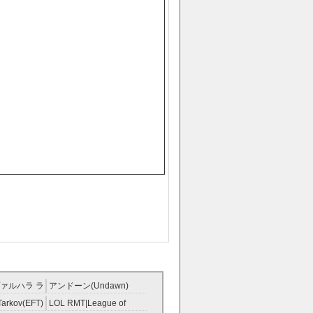
ァルハラ ラ
アンドーン(Undawn)
T
RMT
Tarkov(EFT)
LOL RMT|League of