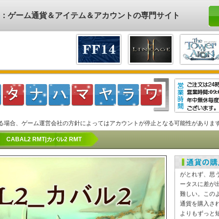
ド)：ゲーム通貨＆アイテム＆アカウントの専門サイト
る場合、ゲーム運営会社の方針によってはアカウントが停止となる可能性がありま
CABAL2 RMT|カバル2 RMT
CABAL2 RMT
悩みではござ
がとれず、思
ータスに差が
難しい。この
通貨を購入さ
よりもずっと