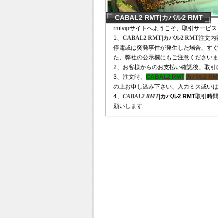
CABAL2 RMT|カバル2 RMT
rmtvipサイトへようこそ、取引サー
1、
CABAL2 RMT
|
カバル2 RMT
注文内
停電或は突発事件が発生した場合、す
た、弊社の公示欄にもご注意ください
2、お客様からのお支払い確認後、取引
3、注文時、
CABAL2 RMT
|
カ
バル2 RM
の上お申し込み下さい、入力ミス或い
4、
CABAL2
RM
T
|
カバル2 RMT
取引時
願いします