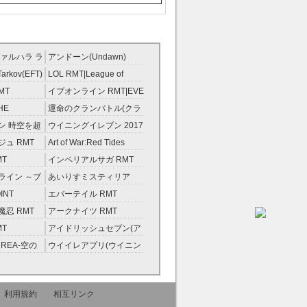
ァルハラ ラ
アンドーン(Undawn)
T
RMT
Tarkov(EFT)
LOL RMT|League of
Legends RMT
MT
イブオンライン RMT|EVE
RMT
HE
運命のクランバトル(クラ
ンスト）
バト) RMT
ン 時空を超
ウイニングイレブン 2017
ント RMT
RMT|Winning Eleven
ュ RMT
Art of War:Red Tides
2017 RMT
RMT
MT
インペリアルサガ RMT
ライン ～ブ
あいりすミスティリア
金術士～
RMT
INT
エバーテイル RMT
忍 RMT
アークナイツ RMT
MT
アイドリッシュセブン(ア
イナナ) RMT
REA-空の
ウイイレアプリ(ウイニン
グイレブン2022) RMT
利用規約
相互リンク