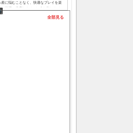
ル差に悩むことなく、快適なプレイを楽
す。皆様に充実したカバル2を楽しんでい
、
CABAL2 RMT
の通貨を出来る限り最安
全部見る
しております。