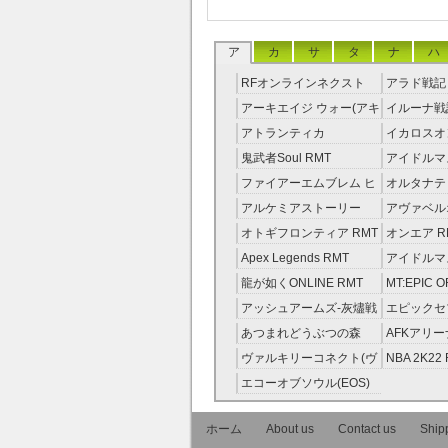
ア
カ
サ
タ
ナ
ハ
RFオンラインネクスト
アラド戦記 
RMT
アーキエイジ ウォー(アキ
イルーナ戦記
ウオ) RMT
アトランティカ
イカロスオ
RMT|Atlantica RMT
RMT（予
鬼武者Soul RMT
アイドルマ
レラガール
ファイアーエムブレム ヒ
オルタナテ
RMT
ーローズ(FEヒーローズ)
RMT
アルケミアストーリー
アヴァベル
RMT
（アルスト） RMT
RMT
オトギフロンティア RMT
オンエア R
Apex Legends RMT
アイドルマ
ニーカラー
龍が如くONLINE RMT
MT:EPIC 
RMT
ピック・オ
アッシュアームズ‐灰燼戦
エピックセブ
RMT
線 RMT
Seven) RM
あつまれどうぶつの森
AFKアリー
RMT
ヴァルキリーコネクト(ヴ
NBA 2K22
ァルコネ) RMT
エコーオブソウル(EOS)
RMT
ホーム
About us
Contact us
Shipp