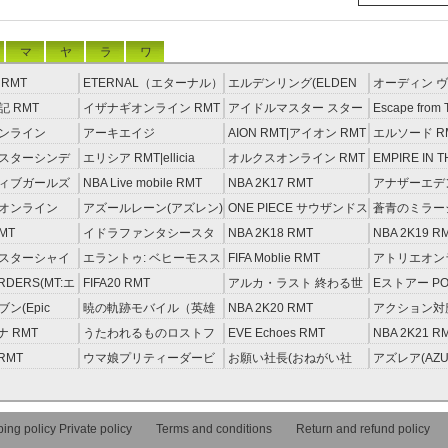
マ
ヤ
ラ
ワ
RMT
ETERNAL（エターナル）
エルデンリング(ELDEN
オーディン ヴ
RMT
RING) RMT
イジング RM
 RMT
イザナギオンライン RMT
アイドルマスター スター
Escape from 
ライトステージ RMT
RMT
ンライン
アーキエイジ
AION RMT|アイオン RMT
エルソード R
約制）
RMT|ArcheAge RMT（予
スターシンデ
エリシア RMT|ellicia
オルクスオンライン RMT
EMPIRE IN T
約制）
ズ(モバマス)
RMT
STORM（エ
ィブガールズ
NBA Live mobile RMT
NBA 2K17 RMT
アナザーエデ
RMT
える猫 アカウ
オンライン
アズールレーン(アズレン)
ONE PIECE サウザンドス
蒼青のミラージ
RMT
トーム アカウント RMT
MT
イドラファンタシースタ
NBA 2K18 RMT
NBA 2K19 R
ーサーガ RMT
スターシャイ
エラントゥ: ベヒーモスス
FIFA Moblie RMT
アトリエオン
ズ(シャニマス)
ピリット RMT
レセイルの錬
ORDERS(MT:エ
FIFA20 RMT
アルカ・ラスト 終わる世
Eストアー PO
RMT
ーダーズ)
界と歌姫の果実 RMT
ン(Epic
暁の軌跡モバイル（英雄
NBA 2K20 RMT
アクション対魔
T
伝説 ） RMT
ナ RMT
うたわれるものロストフ
EVE Echoes RMT
NBA 2K21 R
ラグ(ロスフラ) RMT
 RMT
ウマ娘プリティーダービ
お願い社長(おねがい社
アズレア(AZU
ー RMT
長！) RMT
唄-) RMT
ing policy Private policy
Terms and conditions
Return and refund policy