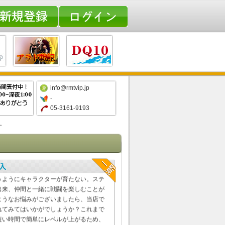
info@rmtvip.jp
-
05-3161-9193
す
|
カバル2 RMT
プレイ中、通貨不足にお
いませんか？忙しくてあまりプレイ時間
うようにキャラクターが育たない。ステ
出来、仲間と一緒に戦闘を楽しむことが
ようなお悩みがございましたら、当店で
れてみてはいかがでしょうか？これまで
短い時間で簡単にレベルが上がるため、