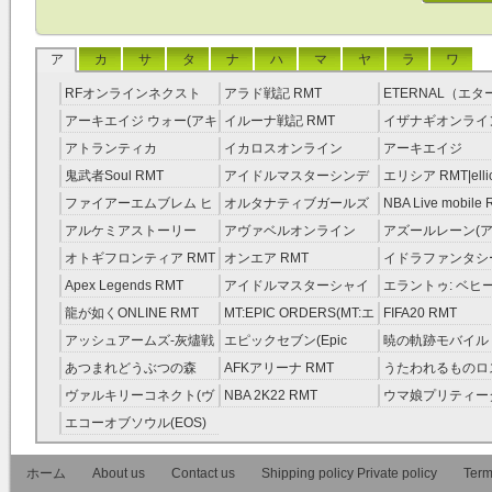
第2条（定義）
* (1) 「ゲーム通貨」とは
ことをいいます。
ア
カ
サ
タ
ナ
ハ
マ
ヤ
ラ
ワ
* (2) 「ユーザー」とは、弊
RFオンラインネクスト
アラド戦記 RMT
ETERNAL（エ
用及び申し込みをおこなった方
RMT
RMT
アーキエイジ ウォー(アキ
イルーナ戦記 RMT
イザナギオンライン
す。
ウオ) RMT
アトランティカ
イカロスオンライン
アーキエイジ
* (3) 「購入ユーザー」と
RMT|Atlantica RMT
RMT（予約制）
RMT|ArcheAge 
鬼武者Soul RMT
アイドルマスターシンデ
エリシア RMT|ellic
* (4) 「販売ユーザー」と
約制）
レラガールズ(モバマス)
RMT
ファイアーエムブレム ヒ
オルタナティブガールズ
NBA Live mobile
第3条（本規約の適用範囲および変更）
RMT
ーローズ(FEヒーローズ)
RMT
当社は、本規約を、本サービス
アルケミアストーリー
アヴァベルオンライン
アズールレーン(ア
RMT
ように、本サービスを提供する
（アルスト） RMT
RMT
RMT
オトギフロンティア RMT
オンエア RMT
イドラファンタシ
す。
ーサーガ RMT
Apex Legends RMT
アイドルマスターシャイ
エラントゥ: ベヒ
当社は、当社が必要と判断した
ニーカラーズ(シャニマス)
ピリット RMT
龍が如くONLINE RMT
MT:EPIC ORDERS(MT:エ
FIFA20 RMT
とします。この場合、変更した
RMT
ピック・オーダーズ)
アッシュアームズ‐灰燼戦
エピックセブン(Epic
暁の軌跡モバイル
とします。
RMT
線 RMT
Seven) RMT
伝説 ） RMT
あつまれどうぶつの森
AFKアリーナ RMT
うたわれるものロ
当社は、当社が必要と判断した
RMT
ラグ(ロスフラ) R
ヴァルキリーコネクト(ヴ
NBA 2K22 RMT
して、本規約の他に、個別の規
ウマ娘プリティー
ァルコネ) RMT
ー RMT
めることができるものとします
エコーオブソウル(EOS)
別規約は、本規約の一部を構成
RMT
約の内容に抵触が生じる場合に
ホーム
About us
Contact us
Shipping policy Private policy
Term