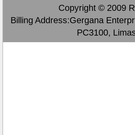
利用する会員には、個別規約が
Copyright © 2009 RM
個別規約の変更については、第
第4条（ユーザーサービス）
Billing Address:Gergana Enterpri
* 「RMTVIP」サービス利
下いずれかに該当することが判
PC3100, Limas
があります。
* (1) ユーザーが20歳未満の場
* (2) 利用登録をした個人が
* (3) 利用登録をした時点
り、又は過去に規約違反等で「R
とがある場合。
* (4) ユーザーが「RMTV
れがあった場合。
* (5) ユーザーが個人ではない
* (6) 他人もしくは架空の
* (7) 「RMTVIP」サービ
し込みを行った場合。
* (8) その他「RMTVIP
第5条（守秘義務）
* ユーザー販売ユーザーは、「
「RMTVIP」の保持するゲー