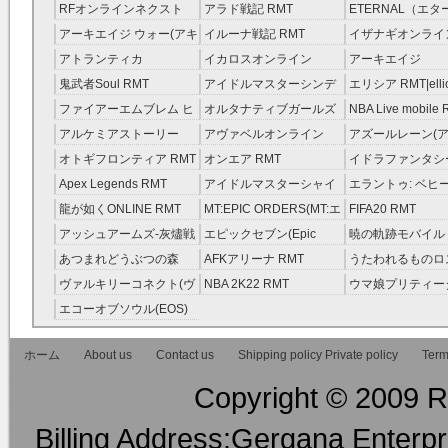
RFオンラインネクスト
アラド戦記 RMT
ETERNAL（エ
RMT
RMT
アーキエイジ ウォー(アキ
イルーナ戦記 RMT
イザナギオンライン
ウオ) RMT
アトランティカ
イカロスオンライン
アーキエイジ
RMT|Atlantica RMT
RMT（予約制）
RMT|ArcheAge 
鬼武者Soul RMT
アイドルマスターシンデ
エリシア RMT|ellic
約制）
レラガールズ(モバマス)
RMT
ファイアーエムブレム ヒ
オルタナティブガールズ
NBA Live mobile
RMT
ーローズ(FEヒーローズ)
RMT
アルケミアストーリー
アヴァベルオンライン
アズールレーン(ア
RMT
（アルスト） RMT
RMT
RMT
オトギフロンティア RMT
オンエア RMT
イドラファンタシ
ーサーガ RMT
Apex Legends RMT
アイドルマスターシャイ
エラントゥ: ベヒ
ニーカラーズ(シャニマス)
ピリット RMT
龍が如くONLINE RMT
MT:EPIC ORDERS(MT:エ
FIFA20 RMT
RMT
ピック・オーダーズ)
アッシュアームズ‐灰燼戦
エピックセブン(Epic
暁の軌跡モバイル
RMT
線 RMT
Seven) RMT
伝説 ） RMT
あつまれどうぶつの森
AFKアリーナ RMT
うたわれるものロ
RMT
ラグ(ロスフラ) R
ヴァルキリーコネクト(ヴ
NBA 2K22 RMT
ウマ娘プリティー
ァルコネ) RMT
ー RMT
エコーオブソウル(EOS)
RMT
ホーム
About us
Contact us
Shipping policy Private policy
Term
Copyright © 2009 RM
Billing Address:Gergana Enterpri