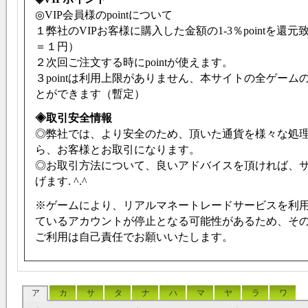
◎VIP会員様のpointについて
１弊社のVIPお客様に購入した金額の1-3％pointを還元致
＝１円）
２次回ご注文する時にpointが使えます。
３pointは利用上限がありません、本サイトの全ゲーム
とができます（暫定）
◈取引安全情報
◎弊社では、より安全のため、頂いた通貨を様々な処
ら、お客様とお取引になります。
◎お取引方法について、良いアドバイスを頂ければ、
げます. ^.^
※ゲームにより、リアルマネートレードサービスを利
ているアカウントが停止となる可能性があるため、そ
ご利用は自己責任でお願いいたします。
ア
カ
サ
タ
ナ
ハ
マ
ヤ
ラ
ワ