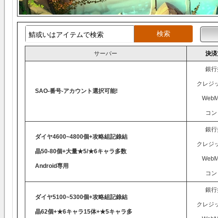
サーバー
決済
銀行
クレジ
SAO-番号-アカウント選択可能!
WebM
コン
銀行
ダイヤ4600~4800個+攻略組記錄結
クレジ
晶50-80個+大量★5/★6キャラ多数
WebM
Android専用
コン
銀行
ダイヤ5100~5300個+攻略組記錄結
クレジ
晶62個+★6キャラ15体+★5キャラ多