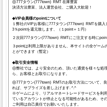
◎
777タウン(777town) RMT 在庫豊富
決済方法豊富、法人運営会社、ご購入大歓迎！
◈VIP会員様のpointについて
１弊社のVIPお客様に777タウン(777town) RMTを購
3％pointを還元致します、（１point＝１円）
２次回777タウン(777town) RMTにご注文する時にpo
３pointは利用上限がありません、本サイトの全ゲー
とができます（暫定）
◈取引安全情報
◎
弊社では、より安全のため、頂いた通貨を様々な処
ら、お客様とお取引になります。
◎
777タウン(777town) RMTのお取引方法につい
れば、サプライズを差し上げます. ^.^
※ゲームにより、リアルマネートレードサービスを利
ているアカウントが停止となる可能性があるため、そ
ご利用は自己責任でお願いいたします。