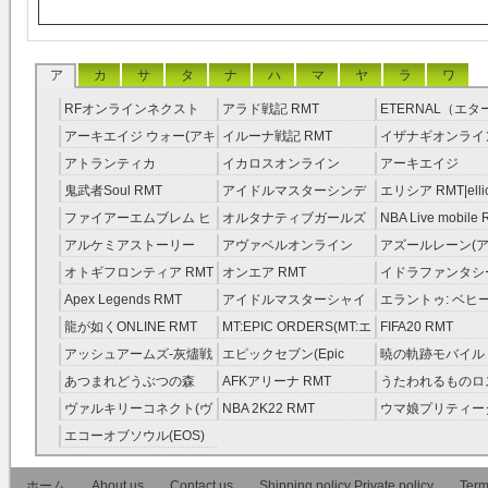
ア
カ
サ
タ
ナ
ハ
マ
ヤ
ラ
ワ
RFオンラインネクスト
アラド戦記 RMT
ETERNAL（エ
RMT
RMT
アーキエイジ ウォー(アキ
イルーナ戦記 RMT
イザナギオンライン
ウオ) RMT
アトランティカ
イカロスオンライン
アーキエイジ
RMT|Atlantica RMT
RMT（予約制）
RMT|ArcheAge 
鬼武者Soul RMT
アイドルマスターシンデ
エリシア RMT|ellic
約制）
レラガールズ(モバマス)
RMT
ファイアーエムブレム ヒ
オルタナティブガールズ
NBA Live mobile
RMT
ーローズ(FEヒーローズ)
RMT
アルケミアストーリー
アヴァベルオンライン
アズールレーン(ア
RMT
（アルスト） RMT
RMT
RMT
オトギフロンティア RMT
オンエア RMT
イドラファンタシ
ーサーガ RMT
Apex Legends RMT
アイドルマスターシャイ
エラントゥ: ベヒ
ニーカラーズ(シャニマス)
ピリット RMT
龍が如くONLINE RMT
MT:EPIC ORDERS(MT:エ
FIFA20 RMT
RMT
ピック・オーダーズ)
アッシュアームズ‐灰燼戦
エピックセブン(Epic
暁の軌跡モバイル
RMT
線 RMT
Seven) RMT
伝説 ） RMT
あつまれどうぶつの森
AFKアリーナ RMT
うたわれるものロ
RMT
ラグ(ロスフラ) R
ヴァルキリーコネクト(ヴ
NBA 2K22 RMT
ウマ娘プリティー
ァルコネ) RMT
ー RMT
エコーオブソウル(EOS)
RMT
ホーム
About us
Contact us
Shipping policy Private policy
Term