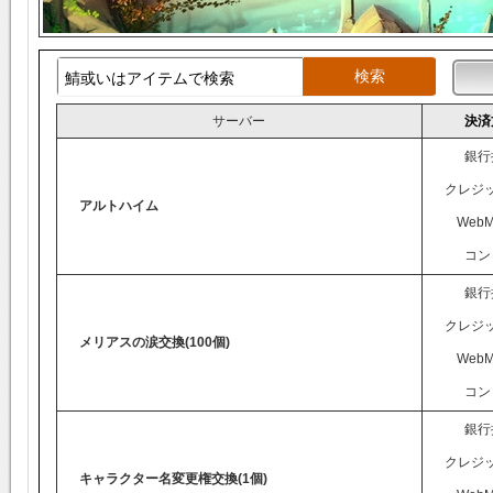
サーバー
決済
銀行
クレジ
アルトハイム
WebM
コン
銀行
クレジ
メリアスの涙交換(100個)
WebM
コン
銀行
クレジ
キャラクター名変更権交換(1個)