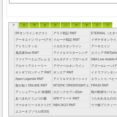
ア
カ
サ
タ
ナ
ハ
マ
ヤ
ラ
ワ
RFオンラインネクスト
アラド戦記 RMT
ETERNAL（エ
RMT
RMT
アーキエイジ ウォー(アキ
イルーナ戦記 RMT
イザナギオンライン
ウオ) RMT
アトランティカ
イカロスオンライン
アーキエイジ
RMT|Atlantica RMT
RMT（予約制）
RMT|ArcheAge 
鬼武者Soul RMT
アイドルマスターシンデ
エリシア RMT|ellic
約制）
レラガールズ(モバマス)
RMT
ファイアーエムブレム ヒ
オルタナティブガールズ
NBA Live mobile
RMT
ーローズ(FEヒーローズ)
RMT
アルケミアストーリー
アヴァベルオンライン
アズールレーン(ア
RMT
（アルスト） RMT
RMT
RMT
オトギフロンティア RMT
オンエア RMT
イドラファンタシ
ーサーガ RMT
Apex Legends RMT
アイドルマスターシャイ
エラントゥ: ベヒ
ニーカラーズ(シャニマス)
ピリット RMT
龍が如くONLINE RMT
MT:EPIC ORDERS(MT:エ
FIFA20 RMT
RMT
ピック・オーダーズ)
アッシュアームズ‐灰燼戦
エピックセブン(Epic
暁の軌跡モバイル
RMT
線 RMT
Seven) RMT
伝説 ） RMT
あつまれどうぶつの森
AFKアリーナ RMT
うたわれるものロ
RMT
ラグ(ロスフラ) R
ヴァルキリーコネクト(ヴ
NBA 2K22 RMT
ウマ娘プリティー
ァルコネ) RMT
ー RMT
エコーオブソウル(EOS)
RMT