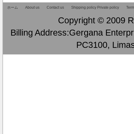
ホーム
About us
Contact us
Shipping policy Private policy
Term
Copyright © 2009 RM
Billing Address:Gergana Enterpri
PC3100, Limas