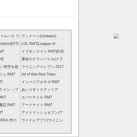
ァルハラ ラ
アンドーン(Undawn)
T
RMT
Tarkov(EFT)
LOL RMT|League of
Legends RMT
MT
イブオンライン RMT|EVE
RMT
HE
運命のクランバトル(クラ
ンスト）
バト) RMT
ン 時空を超
ウイニングイレブン 2017
ント RMT
RMT|Winning Eleven
ュ RMT
Art of War:Red Tides
2017 RMT
RMT
MT
インペリアルサガ RMT
ライン ～ブ
あいりすミスティリア
金術士～
RMT
INT
エバーテイル RMT
忍 RMT
アークナイツ RMT
MT
アイドリッシュセブン(ア
イナナ) RMT
REA-空の
ウイイレアプリ(ウイニン
グイレブン2022) RMT