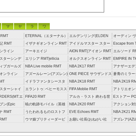
マ
ヤ
ラ
ワ
RMT
ETERNAL（エターナル）
エルデンリング(ELDEN
オーディン ヴ
RMT
RING) RMT
イジング RM
 RMT
イザナギオンライン RMT
アイドルマスター スター
Escape from 
ライトステージ RMT
RMT
ンライン
アーキエイジ
AION RMT|アイオン RMT
エルソード R
約制）
RMT|ArcheAge RMT（予
スターシンデ
エリシア RMT|ellicia
オルクスオンライン RMT
EMPIRE IN T
約制）
ズ(モバマス)
RMT
STORM（エ
ィブガールズ
NBA Live mobile RMT
NBA 2K17 RMT
アナザーエデ
RMT
える猫 アカウ
オンライン
アズールレーン(アズレン)
ONE PIECE サウザンドス
蒼青のミラージ
RMT
トーム アカウント RMT
MT
イドラファンタシースタ
NBA 2K18 RMT
NBA 2K19 R
ーサーガ RMT
スターシャイ
エラントゥ: ベヒーモスス
FIFA Moblie RMT
アトリエオン
ズ(シャニマス)
ピリット RMT
レセイルの錬
ORDERS(MT:エ
FIFA20 RMT
アルカ・ラスト 終わる世
Eストアー PO
RMT
ーダーズ)
界と歌姫の果実 RMT
ン(Epic
暁の軌跡モバイル（英雄
NBA 2K20 RMT
アクション対魔
T
伝説 ） RMT
ナ RMT
うたわれるものロストフ
EVE Echoes RMT
NBA 2K21 R
ラグ(ロスフラ) RMT
 RMT
ウマ娘プリティーダービ
お願い社長(おねがい社
アズレア(AZU
ー RMT
長！) RMT
唄-) RMT