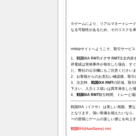
※ゲームにより、リアルマネートレー
なる可能性があるため、そのリスクを
rmtvipサイトへようこそ、取引サー
1、
戦国IXA RMT
|
イクサ RMT
注文内容
停電或は突発事件が発生した場合、す
た、弊社の公示欄にもご注意ください
2、お客様からのお支払い確認後、取引
3、注文時、
戦国IXA RMT
の区域、取引
下さい、入力ミス或いは異常発生した
4、
戦国IXA RMT
取引時間、トレーと場
-----------------------------------------------------
戦国IXA（イクサ） は美しい画面、
となります。強い装備を揃えたいなら
ーの皆様にゲームの楽しい感じを向上
戦国IXA(HanGame) rmt