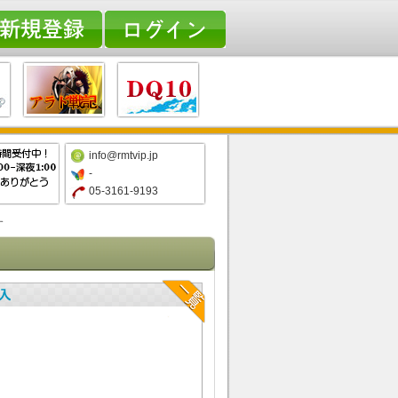
info@rmtvip.jp
-
05-3161-9193
す