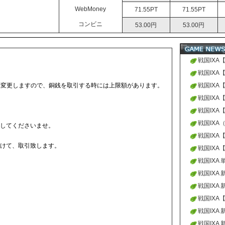
WebMoney
71.55PT
71.55PT
コンビニ
53.00円
53.00円
戦国IXA
せ
戦国IXA
様変更しますので、銅銭を取引する時には上限額があります。
せ
戦国IXA
せ
戦国IXA
せ
戦国IXA
せ
戦国IXA
してくださいませ。
した
戦国IXA
けて、取引致します。
せ
戦国IXA
せ
戦国IXA
戦国IXA
戦国IXA
戦国IXA
せ
戦国IXA
ド13
戦国IXA