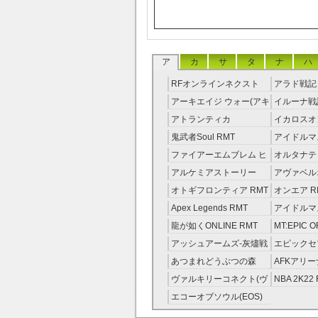
ア
カ
サ
タ
ナ
ハ
RFオンラインネクスト
アラド戦記 
RMT
アーキエイジ ウォー(アキ
イルーナ戦記
ウオ) RMT
アトランティカ
イカロスオ
RMT|Atlantica RMT
RMT（予
鬼武者Soul RMT
アイドルマ
レラガール
ファイアーエムブレム ヒ
オルタナテ
RMT
ーローズ(FEヒーローズ)
RMT
アルケミアストーリー
アヴァベル
RMT
（アルスト） RMT
RMT
オトギフロンティア RMT
オンエア R
Apex Legends RMT
アイドルマ
ニーカラー
龍が如くONLINE RMT
MT:EPIC 
RMT
ピック・オ
アッシュアームズ‐灰燼戦
エピックセブ
RMT
線 RMT
Seven) RM
あつまれどうぶつの森
AFKアリー
RMT
ヴァルキリーコネクト(ヴ
NBA 2K22
ァルコネ) RMT
エコーオブソウル(EOS)
RMT