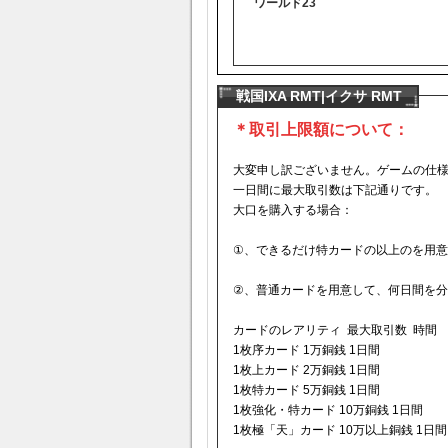
ワールド23
戦国IXA RMT|イクサ RMT
＊取引上限額について：
大変申し訳ございません。ゲームの仕
一日間に最大取引数は下記通りです。
大口を購入する場合：
①、できるだけ特カードの以上のを用意
②、普通カードを用意して、何日間を分
カードのレアリティ 最大取引数 時間
1枚序カード 1万銅銭 1日間
1枚上カード 2万銅銭 1日間
1枚特カード 5万銅銭 1日間
1枚強化・特カード 10万銅銭 1日間
1枚極「天」カード 10万以上銅銭 1日間