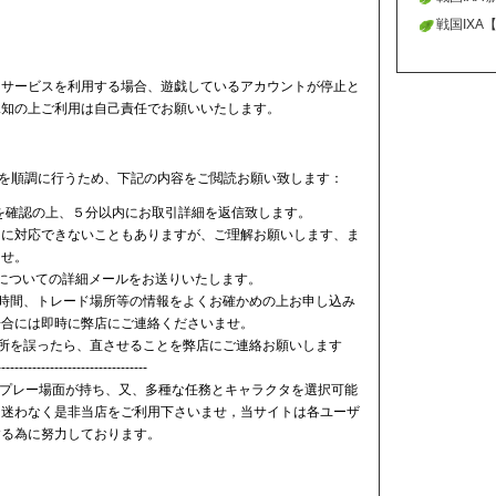
戦国IXA
せ
ドサービスを利用する場合、遊戯しているアカウントが停止と
承知の上ご利用は自己責任でお願いいたします。
ビスを順調に行うため、下記の内容をご閲読お願い致します：
を確認の上、５分以内にお取引詳細を返信致します。
ぐに対応できないこともありますが、ご理解お願いします、ま
ませ。
についての詳細メールをお送りいたします。
時間、トレード場所等の情報をよくお確かめの上お申し込み
場合には即時に弊店にご連絡くださいませ。
所を誤ったら、直させることを弊店にご連絡お願いします
----------------------------------
豊なプレー場面が持ち、又、多種な任務とキャラクタを選択可能
、迷わなく是非当店をご利用下さいませ，当サイトは各ユーザ
する為に努力しております。