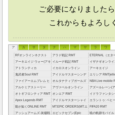
ご必要になりましたら
これからもよろし
ア
カ
サ
タ
ナ
ハ
マ
ヤ
ラ
ワ
RFオンラインネクスト
アラド戦記 RMT
ETERNAL（エ
RMT
RMT
アーキエイジ ウォー(アキ
イルーナ戦記 RMT
イザナギオンライン
ウオ) RMT
アトランティカ
イカロスオンライン
アーキエイジ
RMT|Atlantica RMT
RMT（予約制）
RMT|ArcheAge 
鬼武者Soul RMT
アイドルマスターシンデ
エリシア RMT|ellic
約制）
レラガールズ(モバマス)
RMT
ファイアーエムブレム ヒ
オルタナティブガールズ
NBA Live mobile
RMT
ーローズ(FEヒーローズ)
RMT
アルケミアストーリー
アヴァベルオンライン
アズールレーン(ア
RMT
（アルスト） RMT
RMT
RMT
オトギフロンティア RMT
オンエア RMT
イドラファンタシ
ーサーガ RMT
Apex Legends RMT
アイドルマスターシャイ
エラントゥ: ベヒ
ニーカラーズ(シャニマス)
ピリット RMT
龍が如くONLINE RMT
MT:EPIC ORDERS(MT:エ
FIFA20 RMT
RMT
ピック・オーダーズ)
アッシュアームズ‐灰燼戦
エピックセブン(Epic
暁の軌跡モバイル