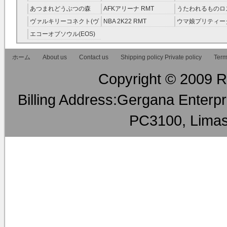
RMT
線 RMT
Seven) RMT
伝説 ） RMT
あつまれどうぶつの森
AFKアリーナ RMT
うたわれるものロ
RMT
ラグ(ロスフラ) R
ヴァルキリーコネクト(ヴ
NBA 2K22 RMT
ウマ娘プリティー
ァルコネ) RMT
ー RMT
エコーオブソウル(EOS)
RMT
ホーム
About us
Contact us
Shipping policy Private policy
Term
Copyright © 2009 RM
Billing Address:Gergana Enterpri
PC3100, Limas