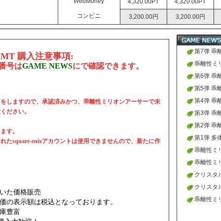
WebMoney
4,320.00PT
4,320.00PT
コンビニ
3,200.00円
3,200.00円
第7弹 
MT
購入注意事項:
ント入荷
乖離性ミ
※番号は
GAME NEWS
にで確認できます。
扱いを開
第6弹 
ント入荷
第5弹 
ント入荷
第4弹 
引き渡しをしますので、承認済みかつ、乖離性ミリオンアーサーで未
用意ください。
ント入荷
第3弹 
ント入荷
第2弹 
します。
ント入荷
第1弹 多
square-enixアカウントは使用できませんので、新たに作
乖離性ミ
せ
乖離性ミリ
クリスタル
クリスタル
いた価格販売
乖離性ミ
価の表示額は税込となっております。
庫豊富
始致しま