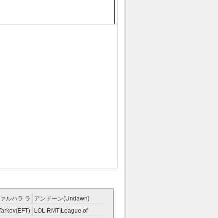
ァルハラ ラ
アンドーン(Undawn)
T
RMT
Tarkov(EFT)
LOL RMT|League of