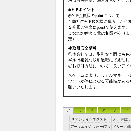
決済方法豊富、法人運営会社、ご
◈VIPポイント
◎VIP会員様のpointについて
１弊社のVIPお客様に購入した金額
２今回ご注文にpointが使えます.
３pointの使える量の制限があ
定）
◈取引安全情報
◎本会社では、取引安全面にも色
ギルは複雑な取引過程にて処理し
◎お取引方法について、良いアドバ
※ゲームにより、リアルマネート
ウントが停止となる可能性がある
願いいたします。
ア
カ
サ
タ
ナ
ハ
RFオンラインネクスト
アラド戦記 
RMT
アーキエイジ ウォー(アキ
イルーナ戦記