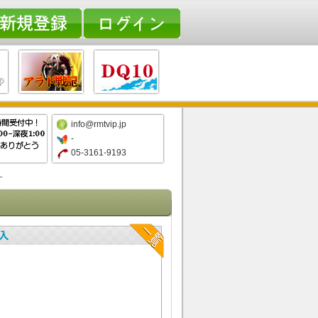
info@rmtvip.jp
-
05-3161-9193
す