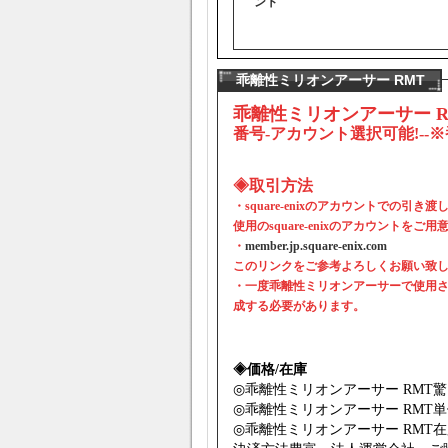
ント
乖離性ミリオンアーサー RMT
乖離性ミリオンアーサー R
番号-アカウント選択可能!--
◈取引方法
・square-enixのアカウントでの
使用のsquare-enixのアカウントをご
・
member.jp.square-enix.com
このリンクをご参考よろしくお願い致
・一度乖離性ミリオンアーサーで使用された
成する必要があります。
◈価格/在庫
◎
乖離性ミリオンアーサー RMT
驚
◎
乖離性ミリオンアーサー RMT
単
◎
乖離性ミリオンアーサー RMT
在