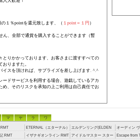
購入大歓迎！
の１％pointを還元致します、（
１point＝１円
）
りません、全部で通貨を購入することができます（暫
々とりかかっております、お客さまに渡すすべての
ておりますた。
イスを頂ければ、サプライズを差し上げます. ^.^
レードサービスを利用する場合、遊戯しているアカ
ため、そのリスクを承知の上ご利用は自己責任でお
マ
ヤ
ラ
ワ
RMT
ETERNAL（エターナル）
エルデンリング(ELDEN
オーディン ヴ
RMT
RING) RMT
イジング RM
 RMT
イザナギオンライン RMT
アイドルマスター スター
Escape from 