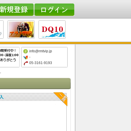
info@rmtvip.jp
-
05-3161-9193
す