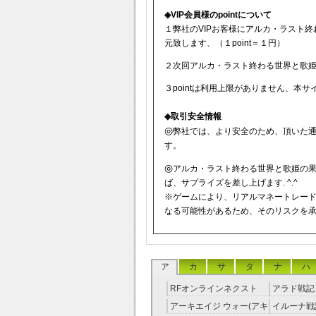
◈VIP会員様のpointについて
１弊社のVIPお客様にアルカ・ラスト終わ
元致します、（１point＝１円）
２次回アルカ・ラスト終わる世界と歌姫の
３pointは利用上限がありません、本
◈取引安全情報
◎
弊社では、より安全のため、頂いた
す。
◎
アルカ・ラスト終わる世界と歌姫の果
ば、サプライズを差し上げます. ^.^
※ゲームにより、リアルマネートレー
なる可能性があるため、そのリスクを
ア
カ
サ
タ
ナ
ハ
RFオンラインネクスト
アラド戦記 
RMT
アーキエイジ ウォー(アキ
イルーナ戦記