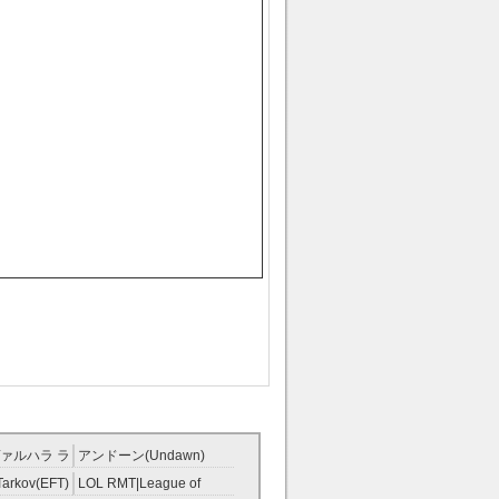
ァルハラ ラ
アンドーン(Undawn)
T
RMT
Tarkov(EFT)
LOL RMT|League of