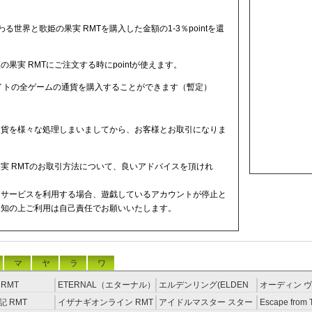
る世界と歌姫の果実 RMTを購入した金額の1-3％pointを還
果実 RMTにご注文する時にpointが使えます。
サイトの全ゲームの通貨を購入することができます（暫定）
通貨を様々な処理しまいましてから、お客様とお取引になりま
実 RMTのお取引方法について、良いアドバイスを頂けれ
ドサービスを利用する場合、遊戯しているアカウントが停止と
承知の上ご利用は自己責任でお願いいたします。
マ
ヤ
ラ
ワ
RMT
ETERNAL（エターナル）
エルデンリング(ELDEN
オーディン ヴ
RMT
RING) RMT
イジング RM
 RMT
イザナギオンライン RMT
アイドルマスター スター
Escape from 