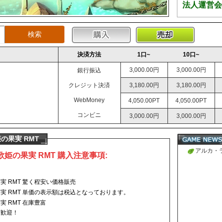
法人運営会
決済方法
1口~
10口~
3,000.00円
3,000.00円
銀行振込
クレジット決済
3,180.00円
3,180.00円
WebMoney
4,050.00PT
4,050.00PT
コンビニ
3,000.00円
3,000.00円
の果実 RMT
アルカ・ラ
姫の果実 RMT 購入注意事項:
ベリル課
 RMT 驚く程安い価格販売
実 RMT 単価の表示額は税込となっております。
 RMT 在庫豊富
大歓迎！