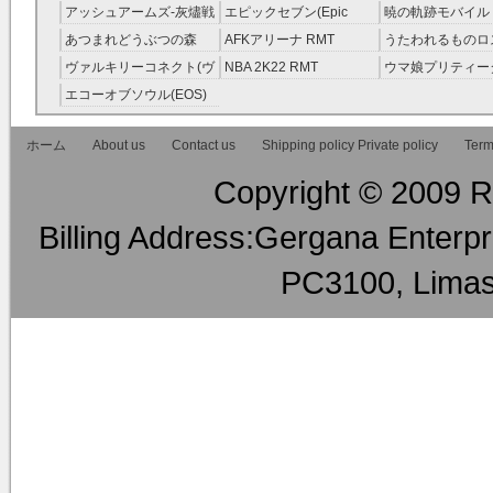
RMT
ピック・オーダーズ)
アッシュアームズ‐灰燼戦
エピックセブン(Epic
暁の軌跡モバイル
RMT
線 RMT
Seven) RMT
伝説 ） RMT
あつまれどうぶつの森
AFKアリーナ RMT
うたわれるものロ
RMT
ラグ(ロスフラ) R
ヴァルキリーコネクト(ヴ
NBA 2K22 RMT
ウマ娘プリティー
ァルコネ) RMT
ー RMT
エコーオブソウル(EOS)
RMT
ホーム
About us
Contact us
Shipping policy Private policy
Term
Copyright © 2009 RM
Billing Address:Gergana Enterpri
PC3100, Limas