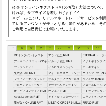
◎RFオンラインネクスト RMTのお取引方法について
ければ、サプライズを差し上げます. ^.^
※ゲームにより、リアルマネートレードサービスを利
ているアカウントが停止となる可能性があるため、そ
ご利用は自己責任でお願いいたします。
ア
カ
サ
タ
ナ
ハ
マ
ヤ
ラ
ワ
RFオンラインネクスト
アラド戦記 RMT
ETERNAL（エ
RMT
RMT
アーキエイジ ウォー(アキ
イルーナ戦記 RMT
イザナギオンライン
ウオ) RMT
アトランティカ
イカロスオンライン
アーキエイジ
RMT|Atlantica RMT
RMT（予約制）
RMT|ArcheAge 
鬼武者Soul RMT
アイドルマスターシンデ
エリシア RMT|ellic
約制）
レラガールズ(モバマス)
RMT
ファイアーエムブレム ヒ
オルタナティブガールズ
NBA Live mobile
RMT
ーローズ(FEヒーローズ)
RMT
アルケミアストーリー
アヴァベルオンライン
アズールレーン(ア
RMT
（アルスト） RMT
RMT
RMT
オトギフロンティア RMT
オンエア RMT
イドラファンタシ
ーサーガ RMT
Apex Legends RMT
アイドルマスターシャイ
エラントゥ: ベヒ
ニーカラーズ(シャニマス)
ピリット RMT
龍が如くONLINE RMT
MT:EPIC ORDERS(MT:エ
FIFA20 RMT