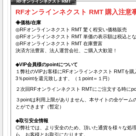
RFオンラインネクスト RMT
RFオンラインネクスト RMT 購入注意事
◈価格/在庫
◎RFオンラインネクスト RMT 驚く程安い価格販売
◎RFオンラインネクスト RMT 単価の表示額は税込と
◎RFオンラインネクスト RMT 在庫豊富
決済方法豊富、法人運営会社、ご購入大歓迎！
◈VIP会員様のpointについて
１弊社のVIPお客様にRFオンラインネクスト RMTを購
3％pointを還元致します、（１point＝１円）
２次回RFオンラインネクスト RMTにご注文する時にpo
３pointは利用上限がありません、本サイトの全ゲー
とができます（暫定）
◈取引安全情報
◎弊社では、より安全のため、頂いた通貨を様々な処
ら、お客様とお取引になります。