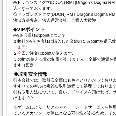
◎ドラゴンズドグマ(DDON) RMT|Dragon's Dogma
込となっております。
◎ドラゴンズドグマ(DDON) RMT|Dragon's Dogma 
決済方法豊富、法人運営会社、ご購入大歓迎！
◈VIPポイント
◎VIP会員様のpointについて
１弊社のVIPお客様に購入した金額の１％pointを還元
＝１円
）
２今回ご注文にpointが使えます.
３pointの使える量の制限がありません、全部で通貨
ます（暫定）
◈取引安全情報
◎本会社では、取引安全面にも色々とりかかっており
すすべてのギルは複雑な取引過程にて処理しておりま
◎お取引方法について、良いアドバイスを頂ければ、
げます. ^.^
※ゲームにより、リアルマネートレードサービスを利
ているアカウントが停止となる可能性があるため、そ