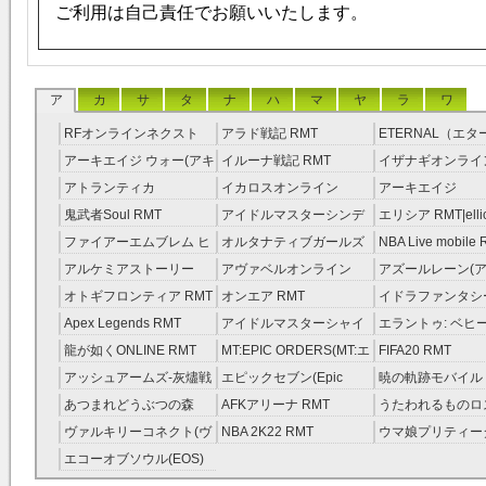
ご利用は自己責任でお願いいたします。
ア
カ
サ
タ
ナ
ハ
マ
ヤ
ラ
ワ
RFオンラインネクスト
アラド戦記 RMT
ETERNAL（エ
RMT
RMT
アーキエイジ ウォー(アキ
イルーナ戦記 RMT
イザナギオンライン
ウオ) RMT
アトランティカ
イカロスオンライン
アーキエイジ
RMT|Atlantica RMT
RMT（予約制）
RMT|ArcheAge 
鬼武者Soul RMT
アイドルマスターシンデ
エリシア RMT|ellic
約制）
レラガールズ(モバマス)
RMT
ファイアーエムブレム ヒ
オルタナティブガールズ
NBA Live mobile
RMT
ーローズ(FEヒーローズ)
RMT
アルケミアストーリー
アヴァベルオンライン
アズールレーン(ア
RMT
（アルスト） RMT
RMT
RMT
オトギフロンティア RMT
オンエア RMT
イドラファンタシ
ーサーガ RMT
Apex Legends RMT
アイドルマスターシャイ
エラントゥ: ベヒ
ニーカラーズ(シャニマス)
ピリット RMT
龍が如くONLINE RMT
MT:EPIC ORDERS(MT:エ
FIFA20 RMT
RMT
ピック・オーダーズ)
アッシュアームズ‐灰燼戦
エピックセブン(Epic
暁の軌跡モバイル
RMT
線 RMT
Seven) RMT
伝説 ） RMT
あつまれどうぶつの森
AFKアリーナ RMT
うたわれるものロ
RMT
ラグ(ロスフラ) R
ヴァルキリーコネクト(ヴ
NBA 2K22 RMT
ウマ娘プリティー
ァルコネ) RMT
ー RMT
エコーオブソウル(EOS)
RMT