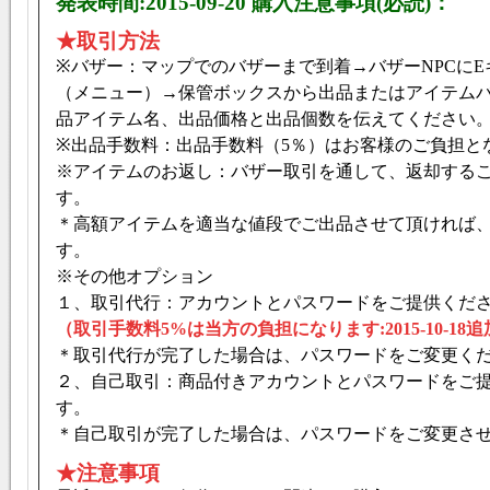
発表時間:2015-09-20
購入注意事項(必読)：
★取引方法
※
バザー：マップでのバザーまで到着→バザー
NPC
に
E
（メニュー）→保管ボックスから出品またはアイテム
品アイテム名、出品価格と出品個数を伝えてください
※
出品手数料：出品手数料（5％）はお客様のご負担と
※
アイテムのお返し：バザー取引を通して、返却する
す。
＊高額アイテムを適当な値段でご出品させて頂ければ
す。
※
その他オプション
１、取引代行：アカウントとパスワードをご提供くだ
（
取引手数料5%は当方の負担になります:2015-10-18
追
＊取引代行が完了した場合は、パスワードをご変更く
２、自己取引：商品付きアカウントとパスワードをご
す。
＊自己取引が完了した場合は、パスワードをご変更さ
★注意事項