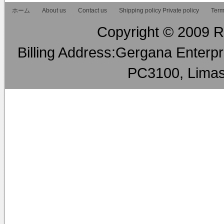
ホーム
About us
Contact us
Shipping policy Private policy
Term
Copyright © 2009 RM
Billing Address:Gergana Enterpri
PC3100, Limas