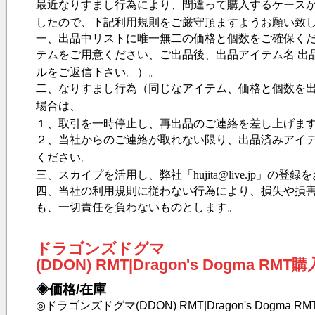
最近なりすまし行為により、間違って購入するケース
したので、下記利用規則をご厳守頂ますようお願い致
一、出品中リストに唯一無二の価格と個数をご確保く
テムをご用意ください、ご出品後、出品アイテム名 出
ルをご返信下さい。）。
二、なりすまし行為（同じなアイテム、価格と個数を
場合は、
１、取引を一時停止し、再出品のご連絡を差し上げま
２、当社からのご連絡が取れない限り、出品済みアイ
ください。
三、スカイプを活用し、弊社「
hujita@live.jp
」の登録を
四、当社の利用規則に従わない行為により、損失や損
も、一切責任を負わないものとします。
ドラゴンズドグマ
(DDON) RMT|Dragon's Dogma RM
◈価格/在庫
◎ドラゴンズドグマ(DDON) RMT|Dragon's Dogma