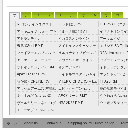
ア
カ
サ
タ
ナ
ハ
マ
ヤ
ラ
ワ
RFオンラインネクスト
アラド戦記 RMT
ETERNAL（エ
RMT
RMT
アーキエイジ ウォー(アキ
イルーナ戦記 RMT
イザナギオンライン
ウオ) RMT
アトランティカ
イカロスオンライン
アーキエイジ
RMT|Atlantica RMT
RMT（予約制）
RMT|ArcheAge 
鬼武者Soul RMT
アイドルマスターシンデ
エリシア RMT|ellic
約制）
レラガールズ(モバマス)
RMT
ファイアーエムブレム ヒ
オルタナティブガールズ
NBA Live mobile
RMT
ーローズ(FEヒーローズ)
RMT
アルケミアストーリー
アヴァベルオンライン
アズールレーン(ア
RMT
（アルスト） RMT
RMT
RMT
オトギフロンティア RMT
オンエア RMT
イドラファンタシ
ーサーガ RMT
Apex Legends RMT
アイドルマスターシャイ
エラントゥ: ベヒ
ニーカラーズ(シャニマス)
ピリット RMT
龍が如くONLINE RMT
MT:EPIC ORDERS(MT:エ
FIFA20 RMT
RMT
ピック・オーダーズ)
アッシュアームズ‐灰燼戦
エピックセブン(Epic
暁の軌跡モバイル
RMT
線 RMT
Seven) RMT
伝説 ） RMT
あつまれどうぶつの森
AFKアリーナ RMT
うたわれるものロ
RMT
ラグ(ロスフラ) R
ヴァルキリーコネクト(ヴ
NBA 2K22 RMT
ウマ娘プリティー
ァルコネ) RMT
ー RMT
エコーオブソウル(EOS)
RMT
ホーム
About us
Contact us
Shipping policy Private policy
Term