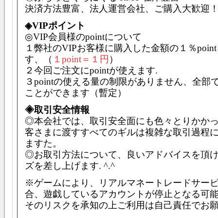
決済方法豊富、法人運営会社、ご購入大歓迎
◈VIPポイント
◎VIP会員様のpointについて
１弊社のVIPお客様に購入した金額の１％poin
す、（
１point＝１円
）
２今回ご注文にpointが使えます.
３pointの使える量の制限がありません、全部
ことができます（暫定）
◈取引安全情報
◎本会社では、取引安全面にも色々とりかか
客さまに渡すすべてのギルは複雑な取引過程
ますた。
◎お取引方法について、良いアドバイスを頂
ズを差し上げます. ^.^
※ゲームにより、リアルマネートレードサー
合、遊戯しているアカウントが停止となる可
そのリスクを承知の上ご利用は自己責任でお