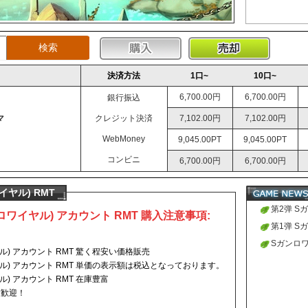
決済方法
1口~
10口~
6,700.00円
6,700.00円
銀行振込
マ
クレジット決済
7,102.00円
7,102.00円
WebMoney
9,045.00PT
9,045.00PT
コンビニ
6,700.00円
6,700.00円
ヤル) RMT
第2弹 S
ロワイヤル)
アカウント
RMT 購入注意事項:
の新しく
第1弹 S
りました
の新しく
Sガンロワ
ル)
アカウント
RMT 驚く程安い価格販売
りました
ウント取
ル)
アカウント
RMT 単価の表示額は税込となっております。
ル)
アカウント
RMT 在庫豊富
大歓迎！