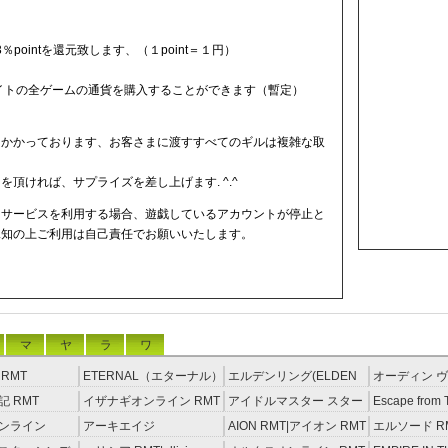
％pointを還元致します、（１point＝１円）
。
サイトの全ゲームの通貨を購入することができます（暫定）
りかかっております、お客さまに渡すすべてのギルは複雑な取
頂ければ、サプライズを差し上げます. ^.^
ドサービスを利用する場合、遊戯しているアカウントが停止と
承知の上ご利用は自己責任でお願いいたします。
マ
ヤ
ラ
ワ
RMT
ETERNAL（エターナル）
エルデンリング(ELDEN
オーディン ヴ
RMT
RING) RMT
イジング RM
 RMT
イザナギオンライン RMT
アイドルマスター スター
Escape from 
ライトステージ RMT
RMT
ンライン
アーキエイジ
AION RMT|アイオン RMT
エルソード R
約制）
RMT|ArcheAge RMT（予