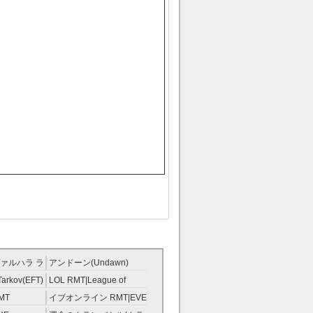
ァルハラ ラ
アンドーン(Undawn)
T
RMT
Tarkov(EFT)
LOL RMT|League of
Legends RMT
MT
イブオンライン RMT|EVE
RMT