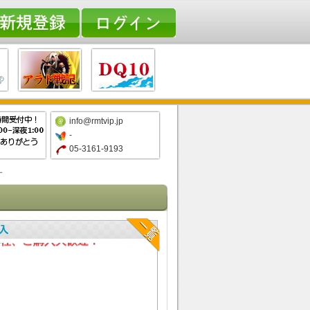
info@rmtvip.jp
-
05-3161-9193
す
内の石は毎日ログインで獲得しますので、ご安心ください
社、ご購入大歓迎！