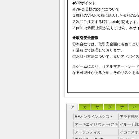
◈VIPポイント
◎VIP会員様のpointについて
１弊社のVIPお客様に購入した金額の1-3
２次回ご注文する時にpointが使えます
３pointは利用上限がありません、本
◈取引安全情報
◎本会社では、取引安全面にも色々と
引過程にて処理しております。
◎お取引方法について、良いアドバイスを
※ゲームにより、リアルマネートレー
なる可能性があるため、そのリスクを
ア
カ
サ
タ
ナ
ハ
RFオンラインネクスト
アラド戦記 
RMT
アーキエイジ ウォー(アキ
イルーナ戦記
ウオ) RMT
アトランティカ
イカロスオ
RMT|Atlantica RMT
RMT（予