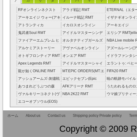
ア
カ
サ
タ
ナ
ハ
マ
ヤ
ラ
ワ
RFオンラインネクスト
アラド戦記 RMT
ETERNAL（エ
RMT
RMT
アーキエイジ ウォー(アキ
イルーナ戦記 RMT
イザナギオンライン
ウオ) RMT
アトランティカ
イカロスオンライン
アーキエイジ
RMT|Atlantica RMT
RMT（予約制）
RMT|ArcheAge 
鬼武者Soul RMT
アイドルマスターシンデ
エリシア RMT|ellic
約制）
レラガールズ(モバマス)
RMT
ファイアーエムブレム ヒ
オルタナティブガールズ
NBA Live mobile
RMT
ーローズ(FEヒーローズ)
RMT
アルケミアストーリー
アヴァベルオンライン
アズールレーン(ア
RMT
（アルスト） RMT
RMT
RMT
オトギフロンティア RMT
オンエア RMT
イドラファンタシ
ーサーガ RMT
Apex Legends RMT
アイドルマスターシャイ
エラントゥ: ベヒ
ニーカラーズ(シャニマス)
ピリット RMT
龍が如くONLINE RMT
MT:EPIC ORDERS(MT:エ
FIFA20 RMT
RMT
ピック・オーダーズ)
アッシュアームズ‐灰燼戦
エピックセブン(Epic
暁の軌跡モバイル
RMT
線 RMT
Seven) RMT
伝説 ） RMT
あつまれどうぶつの森
AFKアリーナ RMT
うたわれるものロ
RMT
ラグ(ロスフラ) R
ヴァルキリーコネクト(ヴ
NBA 2K22 RMT
ウマ娘プリティー
ァルコネ) RMT
ー RMT
エコーオブソウル(EOS)
RMT
ホーム
About us
Contact us
Shipping policy Private policy
Term
Copyright © 2009 RM