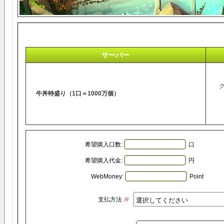
サーバー
牛丼特盛り（1口＝1000万個）
希望購入口数:
口
希望購入代金:
円
WebMoney:
Point
支払方法
※