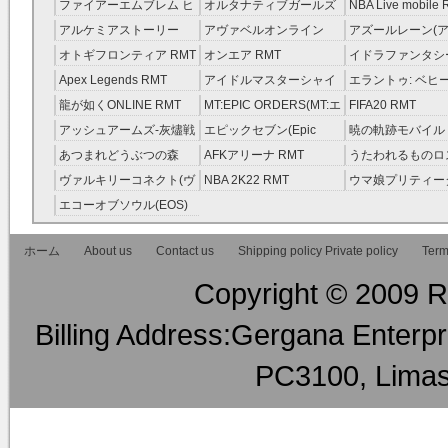
レラガールズ(モバマス)
RMT
ファイアーエムブレム ヒ
オルタナティブガールズ
NBA Live mobile
RMT
ーローズ(FEヒーローズ)
RMT
アルケミアストーリー
アヴァベルオンライン
アズールレーン(ア
RMT
（アルスト） RMT
RMT
RMT
オトギフロンティア RMT
オンエア RMT
イドラファンタシ
ーサーガ RMT
Apex Legends RMT
アイドルマスターシャイ
エラントゥ: ベヒ
ニーカラーズ(シャニマス)
ピリット RMT
龍が如くONLINE RMT
MT:EPIC ORDERS(MT:エ
FIFA20 RMT
RMT
ピック・オーダーズ)
アッシュアームズ‐灰燼戦
エピックセブン(Epic
暁の軌跡モバイル
RMT
線 RMT
Seven) RMT
伝説 ） RMT
あつまれどうぶつの森
AFKアリーナ RMT
うたわれるものロ
RMT
ラグ(ロスフラ) R
ヴァルキリーコネクト(ヴ
NBA 2K22 RMT
ウマ娘プリティー
ァルコネ) RMT
ー RMT
エコーオブソウル(EOS)
RMT
ホーム
About us
Contact us
Shipping policy Private policy
Term
Copyright © 2009 RM
Billing Address:Gergana Enterpri
PC3100, Limas