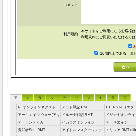
コメント
本サイトをご利用になるお客様
利用規約
利用規約にご同意いただける方は
20歳以上である、ま
ア
カ
サ
タ
ナ
ハ
マ
ヤ
ラ
ワ
RFオンラインネクスト
アラド戦記 RMT
ETERNAL（エ
RMT
RMT
アーキエイジ ウォー(アキ
イルーナ戦記 RMT
イザナギオンライン
ウオ) RMT
アトランティカ
イカロスオンライン
アーキエイジ
RMT|Atlantica RMT
RMT（予約制）
RMT|ArcheAge 
鬼武者Soul RMT
アイドルマスターシンデ
エリシア RMT|ellic
約制）