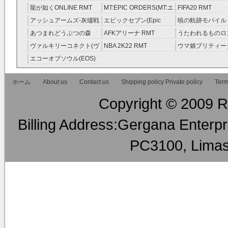
ニーカラーズ(シャニマス)
ピリット RMT
龍が如くONLINE RMT
MT:EPIC ORDERS(MT:エ
FIFA20 RMT
RMT
ピック・オーダーズ)
アッシュアームズ‐灰燼戦
エピックセブン(Epic
暁の軌跡モバイル
RMT
線 RMT
Seven) RMT
伝説 ） RMT
あつまれどうぶつの森
AFKアリーナ RMT
うたわれるものロ
RMT
ラグ(ロスフラ) R
ヴァルキリーコネクト(ヴ
NBA 2K22 RMT
ウマ娘プリティー
ァルコネ) RMT
ー RMT
エコーオブソウル(EOS)
RMT
ホーム
About us
Contact us
Shipping policy Private policy
Term
Copyright © 2009 RM
Billing Address:Gergana Enterpri
PC3100, Limas