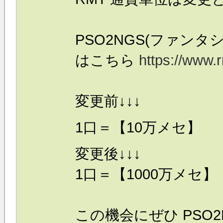
PSO2NGS(ファンタ
はこちら
https://www.
変更前↓↓↓
1口＝【
10
万メセ
】
変更後↓↓↓
1口＝【
100
0
万メセ
】
この機会にぜひ
PSO