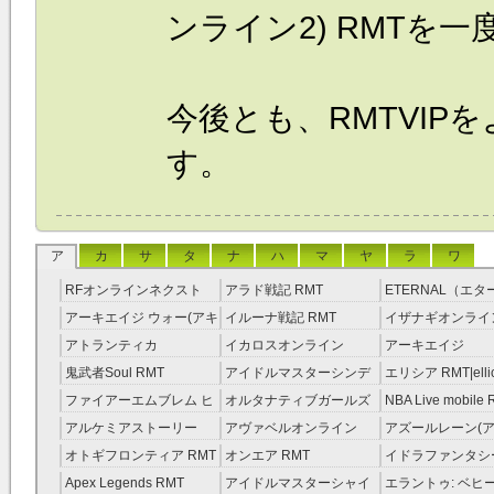
ンライン2)
RMT
を一
今後とも、RMTVIP
す。
ア
カ
サ
タ
ナ
ハ
マ
ヤ
ラ
ワ
RFオンラインネクスト
アラド戦記 RMT
ETERNAL（エ
RMT
RMT
アーキエイジ ウォー(アキ
イルーナ戦記 RMT
イザナギオンライン
ウオ) RMT
アトランティカ
イカロスオンライン
アーキエイジ
RMT|Atlantica RMT
RMT（予約制）
RMT|ArcheAge 
鬼武者Soul RMT
アイドルマスターシンデ
エリシア RMT|ellic
約制）
レラガールズ(モバマス)
RMT
ファイアーエムブレム ヒ
オルタナティブガールズ
NBA Live mobile
RMT
ーローズ(FEヒーローズ)
RMT
アルケミアストーリー
アヴァベルオンライン
アズールレーン(ア
RMT
（アルスト） RMT
RMT
RMT
オトギフロンティア RMT
オンエア RMT
イドラファンタシ
ーサーガ RMT
Apex Legends RMT
アイドルマスターシャイ
エラントゥ: ベヒ