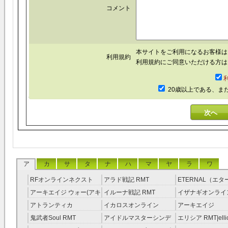
コメント
本サイトをご利用になるお客様
利用規約
利用規約にご同意いただける方は
20歳以上である、ま
ア
カ
サ
タ
ナ
ハ
マ
ヤ
ラ
ワ
RFオンラインネクスト
アラド戦記 RMT
ETERNAL（エ
RMT
RMT
アーキエイジ ウォー(アキ
イルーナ戦記 RMT
イザナギオンライン
ウオ) RMT
アトランティカ
イカロスオンライン
アーキエイジ
RMT|Atlantica RMT
RMT（予約制）
RMT|ArcheAge 
鬼武者Soul RMT
アイドルマスターシンデ
エリシア RMT|ellic
約制）