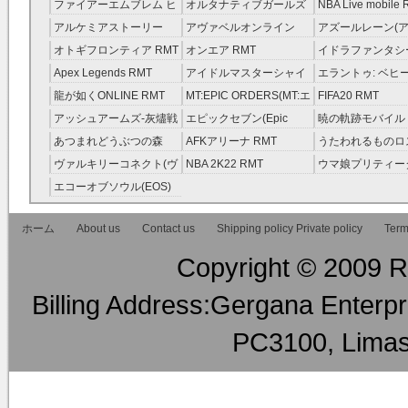
レラガールズ(モバマス)
RMT
ファイアーエムブレム ヒ
オルタナティブガールズ
NBA Live mobile
RMT
ーローズ(FEヒーローズ)
RMT
アルケミアストーリー
アヴァベルオンライン
アズールレーン(ア
RMT
（アルスト） RMT
RMT
RMT
オトギフロンティア RMT
オンエア RMT
イドラファンタシ
ーサーガ RMT
Apex Legends RMT
アイドルマスターシャイ
エラントゥ: ベヒ
ニーカラーズ(シャニマス)
ピリット RMT
龍が如くONLINE RMT
MT:EPIC ORDERS(MT:エ
FIFA20 RMT
RMT
ピック・オーダーズ)
アッシュアームズ‐灰燼戦
エピックセブン(Epic
暁の軌跡モバイル
RMT
線 RMT
Seven) RMT
伝説 ） RMT
あつまれどうぶつの森
AFKアリーナ RMT
うたわれるものロ
RMT
ラグ(ロスフラ) R
ヴァルキリーコネクト(ヴ
NBA 2K22 RMT
ウマ娘プリティー
ァルコネ) RMT
ー RMT
エコーオブソウル(EOS)
RMT
ホーム
About us
Contact us
Shipping policy Private policy
Term
Copyright © 2009 RM
Billing Address:Gergana Enterpri
PC3100, Limas