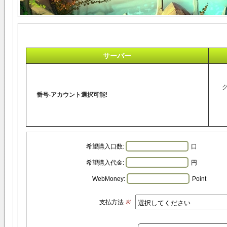
サーバー
番号-アカウント選択可能!
希望購入口数:
口
希望購入代金:
円
WebMoney:
Point
支払方法
※