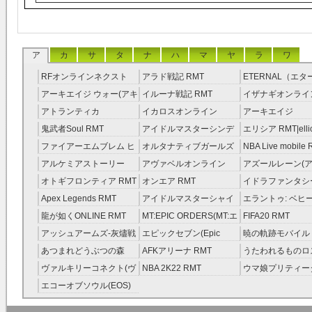
用しようとする
す。本サービス
ア
カ
サ
タ
ナ
ハ
マ
ヤ
ラ
ワ
本規約を誠実に
RFオンラインネクスト
アラド戦記 RMT
ETERNAL（エ
RMT
RMT
た、本サービス
アーキエイジ ウォー(アキ
イルーナ戦記 RMT
イザナギオンライン
ウオ) RMT
アトランティカ
イカロスオンライン
アーキエイジ
会員は、本規約
RMT|Atlantica RMT
RMT（予約制）
RMT|ArcheAge 
鬼武者Soul RMT
アイドルマスターシンデ
エリシア RMT|ellic
約制）
スに係る利用契
レラガールズ(モバマス)
RMT
ファイアーエムブレム ヒ
オルタナティブガールズ
NBA Live mobile
RMT
ーローズ(FEヒーローズ)
RMT
アルケミアストーリー
アヴァベルオンライン
アズールレーン(ア
のとします。
RMT
（アルスト） RMT
RMT
RMT
オトギフロンティア RMT
オンエア RMT
イドラファンタシ
第2条（定義）
ーサーガ RMT
Apex Legends RMT
アイドルマスターシャイ
エラントゥ: ベヒ
ニーカラーズ(シャニマス)
ピリット RMT
龍が如くONLINE RMT
MT:EPIC ORDERS(MT:エ
FIFA20 RMT
* (1) 「ゲー
RMT
ピック・オーダーズ)
アッシュアームズ‐灰燼戦
エピックセブン(Epic
暁の軌跡モバイル
ーム内で利用さ
RMT
線 RMT
Seven) RMT
伝説 ） RMT
あつまれどうぶつの森
AFKアリーナ RMT
うたわれるものロ
RMT
ラグ(ロスフラ) R
ます。
ヴァルキリーコネクト(ヴ
NBA 2K22 RMT
ウマ娘プリティー
ァルコネ) RMT
ー RMT
エコーオブソウル(EOS)
* (2) 「ユー
RMT