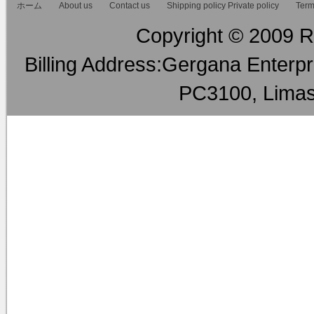
ホーム
About us
Contact us
Shipping policy Private policy
RMTVIPサイ
Term
Copyright © 2009 RM
し込みをおこな
します、つまり
Billing Address:Gergana Enterpri
* (3) 「購入
PC3100, Limas
購入を希望する
* (4) 「販売
買取を希望する
第3条（本規約の適用範囲
当社は、本規約
うとする者と会
サービスを提供
ト上の 画面に掲
当社は、当社が