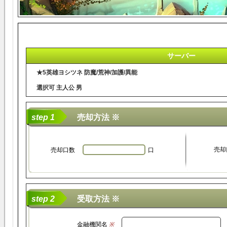
サーバー
★5英雄ヨシツネ 防魔/荒神/加護/異能
選択可 主人公 男
step 1
売却方法 ※
売却
売却口数
口
step 2
受取方法 ※
金融機関名
※