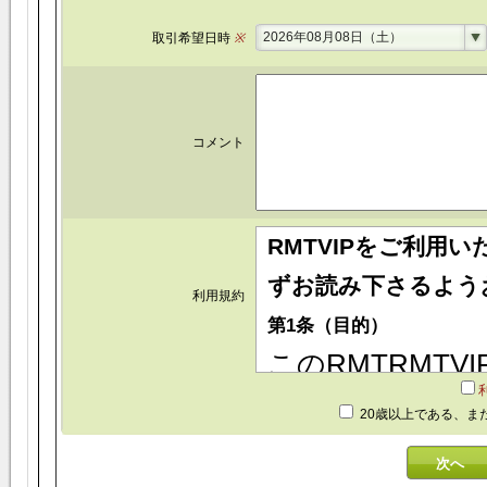
2026年08月08日（土）
取引希望日時
※
コメント
RMTVIPをご利用
ずお読み下さるよう
利用規約
第1条（目的）
このRMTRMTV
といいます)は、R
20歳以上である、ま
といいます)が運営
ビス(以下「本サ